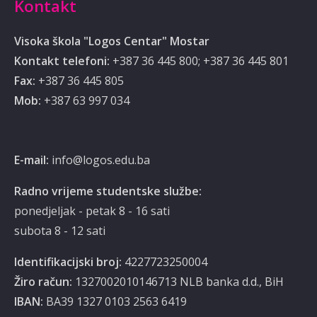
Kontakt
Visoka škola "Logos Centar" Mostar
Kontakt telefoni:
+387 36 445 800; +387 36 445 801
Fax:
+387 36 445 805
Mob:
‭‎+387 63 997 034‬
E-mail:
info@logos.edu.ba
Radno vrijeme studentske službe:
ponedjeljak - petak 8 - 16 sati
subota 8 - 12 sati
Identifikacijski broj:
4227723250004
Žiro račun:
1327002010146713 NLB banka d.d., BiH
IBAN:
BA39 1327 0103 2563 6419